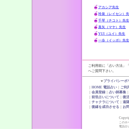
アカシア先生
玲泉（レイセン）
千琴（チコト）先
真矢（マヤ）先生
YUI（ユイ）先生
一歩（イッポ）先
ご利用前に「占い方法」
へご質問下さい。
プライバシーポ
｜
HOME 電話占い
｜
ご利
｜
会員登録
｜
占い師募集
｜
前世占いについて
｜
復
｜
チャクラについて
｜
遠
｜
復縁を成功させる
｜
お
Copyri
このホ
電話占