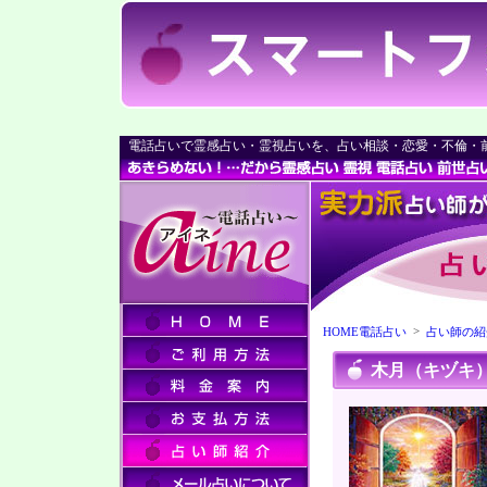
電話占いで霊感占い・霊視占いを、占い相談・恋愛・不倫・
>
HOME電話占い
占い師の紹
木月（キヅキ